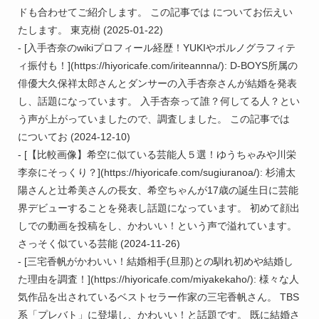
ドも合わせてご紹介します。 この記事では についてお伝えい
たします。 東克樹 (2025-01-22)

- [入手杏奈のwikiプロフィール経歴！YUKIやポルノグラフィテ
ィ振付も！](https://hiyoricafe.com/iriteannna/): D-BOYS所属の
俳優大久保祥太郎さんとダンサーの入手杏奈さんが結婚を発表
し、話題になっています。 入手杏奈って誰？何してる人？とい
う声が上がっていましたので、調査しました。 この記事では 
についてお (2024-12-10)

- [【比較画像】希空に似ている芸能人５選！ゆうちゃみや川栄
李奈にそっくり？](https://hiyoricafe.com/sugiuranoa/): 杉浦太
陽さんと辻希美さんの長女、希空ちゃんが17歳の誕生日に芸能
界デビューすることを発表し話題になっています。 初めて顔出
しでの動画を投稿をし、かわいい！という声で溢れています。 
さっそく似ている芸能 (2024-11-26)

- [三宅香帆がかわいい！結婚相手(旦那)との馴れ初めや結婚し
た理由を調査！](https://hiyoricafe.com/miyakekaho/): 様々な人
気作品を出されているベストセラー作家の三宅香帆さん。 TBS
系「プレバト」に登場し、かわいい！と話題です。 既に結婚さ