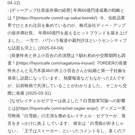
04-12)

- [ディーアップ社長坂井満の経歴│年商60億円達成裏の戦略と
は？](https://hiyoricafe.com/d-up-sakai-keireki/): 今、化粧品業
界でひときわ注目を集めているのが、株式会社ディー・アップ
の坂井満社長。 年商60億円を超えるヒットブランドを築き上げ
ました。 一方で、パワハラ報道や裁判沙汰というセンシティブ
な話題も浮上し (2025-04-04)

- [長妻怜央と井上小百合の共演歴は？馴れ初めや交際期間も調
査！](https://hiyoricafe.com/nagatuma-inoue/): 7ORDERの長妻
怜央さんと元乃木坂46の井上小百合さんが結婚と第一子妊娠を
発表し話題になっています。 熱愛報道などもなかった2人です
が、以前映画で共演していることがわかりました。 そこから交
際に発展 (2025-03-31)

- [なぜレイチェルゼグラーは炎上した？白雪姫実写版への影響
とは](https://hiyoricafe.com/rachel-zegler-enjo/): ディズニー実
写映画『白雪姫』の主演を務めるレイチェル・ゼグラーが、発
言をきっかけに炎上 しています。 彼女は「白雪姫が好きじゃ
ない」「王子はストーカー」といったコメントをし、多くのフ