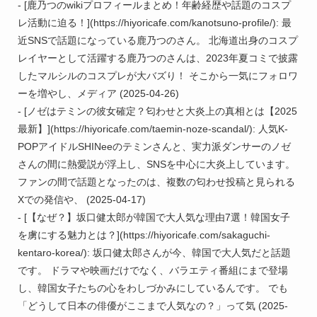
- [鹿乃つのwikiプロフィールまとめ！年齢経歴や話題のコスプ
レ活動に迫る！](https://hiyoricafe.com/kanotsuno-profile/): 最
近SNSで話題になっている鹿乃つのさん。 北海道出身のコスプ
レイヤーとして活躍する鹿乃つのさんは、2023年夏コミで披露
したマルシルのコスプレが大バズり！ そこから一気にフォロワ
ーを増やし、メディア (2025-04-26)

- [ノゼはテミンの彼女確定？匂わせと大炎上の真相とは【2025
最新】](https://hiyoricafe.com/taemin-noze-scandal/): 人気K-
POPアイドルSHINeeのテミンさんと、実力派ダンサーのノゼ
さんの間に熱愛説が浮上し、SNSを中心に大炎上しています。 
ファンの間で話題となったのは、複数の匂わせ投稿と見られる
Xでの発信や、 (2025-04-17)

- [【なぜ？】坂口健太郎が韓国で大人気な理由7選！韓国女子
を虜にする魅力とは？](https://hiyoricafe.com/sakaguchi-
kentaro-korea/): 坂口健太郎さんが今、韓国で大人気だと話題
です。 ドラマや映画だけでなく、バラエティ番組にまで登場
し、韓国女子たちの心をわしづかみにしているんです。 でも
「どうして日本の俳優がここまで人気なの？」って気 (2025-