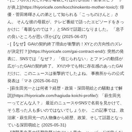
が炎上](https://hiyoricafe.com/kocchinokento-mother-toxic/): 俳
優・菅田将暉さんの弟として知られる「こっちのけんと」さ
ん。 そんな彼の母親が、テレビ番組で語ったエピソードをきっ
かけに「毒親なのでは？」とSNSで話題になりました。 「息子
の良いところが思い浮かばな (2025-06-07)

- [【なぜ】GAIの契約終了理由が衝撃的！XYとの方向性のズレ
が決定打？](https://hiyoricafe.com/gai-contract-end/): 突然の発
表に、SNSでは「なぜ？」「信じられない」とファンの動揺が
広がったGAIの契約終了。 XYの中でも特に存在感のあったGAI
だけに、このニュースは衝撃的でしたよね。 事務所からの公式
発表は「マネ (2025-06-02)

- [萩生田光一とは何者？経歴・政策・深田萌絵との騒動まで解
説](https://hiyoricafe.com/hagiuda-koichi-profile/): 「萩生田光
一ってどんな人？」 最近のニュースやSNSで名前を見かけて、
そう思った人も多いのではないでしょうか。 この記事では、政
治家・萩生田光一の人物像から経歴、政策、そして話題となっ
ている深田萌絵と (2025-05-31)
