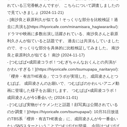
れている三宅香帆さんですが、 こちらについて調査しましたの
で見ていきましょ (2024-11-21)

- [南沙良と萩原利久が似てる！そっくりな部分を比較検証！過
去に共演も](https://hiyoricafe.com/minamisara_hagiwarariku/): 
ドラマや映画に多数出演し活躍されている、南沙良さんと萩原
利久さんが似ていると話題です。 過去には共演もしていました
ので、そっくりな部分を具体的に比較検証してみました。 南沙
良と萩原利久が似てる！ 南沙 (2024-11-17)

- [つむぱぱ×成田凌コラボ！つむぎちゃんなおくんとの共演が
かわいすぎる！](https://hiyoricafe.com/tsumupapa_naritaryo/): 
「櫻井・有吉THE夜会」でコラボが実現した、成田凌さんとつ
むぱぱ。 成田凌さんのお願いで、つむぱぱのかわいいアニメ動
画に登場した様子をお届けします。 つむぱぱ×成田凌コラボ！ 
成田凌さんが今1番会いた (2024-11-01)

- [つむぱぱ実物がイケメンだと話題！顔写真は公開されている
のか調査！](https://hiyoricafe.com/tsumupapa/): 10月31日放送
のTBS系「櫻井・有吉THE夜会」に、成田凌さんが今一番会い
たいSNSスターということでつむぱぱが登場。 今回はつむぱぱ