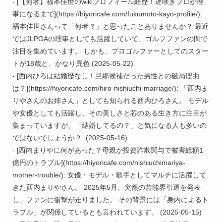
- [【何者】福本佳世のwikiプロフィール経歴！遅咲きプロが理
事になるまで](https://hiyoricafe.com/fukumoto-kayo-profile/): 
福本佳世さんって「何者？」と思ったことありませんか？ 最近
ではJLPGAの理事としても活躍していて、ゴルフファンの間で
注目を集めています。 しかも、プロゴルファーとしてのスター
トが18歳と、かなり異色 (2025-05-22)

- [西内ひろは結婚歴なし！旦那候補だった男性との破局理由
は？](https://hiyoricafe.com/hiro-nishiuchi-marriage/): 「西内ま
りやさんのお姉さん」としても知られる西内ひろさん。 モデル
や女優としても活躍し、その美しさと芯のある生き方に注目が
集まっていますが、「結婚してるの？」と気になる人も多いの
ではないでしょうか？  (2025-05-16)

- [西内まりやに何があった？母親が投資詐欺関与で被害総額1
億円のトラブル](https://hiyoricafe.com/nishiuchimariya-
mother-trouble/): 女優・モデル・歌手としてマルチに活躍して
きた西内まりやさん。 2025年5月、突然の芸能界引退を発表
し、ファンに衝撃が走りました。 その背景には「身内によるト
ラブル」が関係しているとも言われています。 (2025-05-15)
