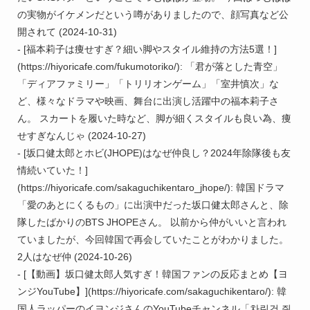
の実物がイケメンだという噂がありましたので、顔写真など公
開されて (2024-10-31)

- [福本莉子は痩せすぎ？細い脚やスタイル維持の方法5選！]
(https://hiyoricafe.com/fukumotoriko/): 「君が落とした青空」
「ディアファミリー」「トリリオンゲーム」「室井慎次」な
ど、様々なドラマや映画、舞台に出演し活躍中の福本莉子さ
ん。 スカートを履いた時など、脚が細くスタイルも良い為、痩
せすぎなんじゃ (2024-10-27)

- [坂口健太郎とホビ(JHOPE)はなぜ仲良し？2024年除隊後も友
情続いていた！]
(https://hiyoricafe.com/sakaguchikentaro_jhope/): 韓国ドラマ
「愛のあとにくるもの」に出演中だった坂口健太郎さんと、除
隊したばかりのBTS JHOPEさん。 以前から仲がいいと言われ
ていましたが、今回韓国で再会していたことがわかりました。 
2人はなぜ仲 (2024-10-26)

- [【動画】坂口健太郎人気すぎ！韓国ファンの反応まとめ【ヨ
ンジYouTube】](https://hiyoricafe.com/sakaguchikentaro/): 韓
国人ラッパーのイヨンジさんのYouTubeチャンネル「차린건 쥐