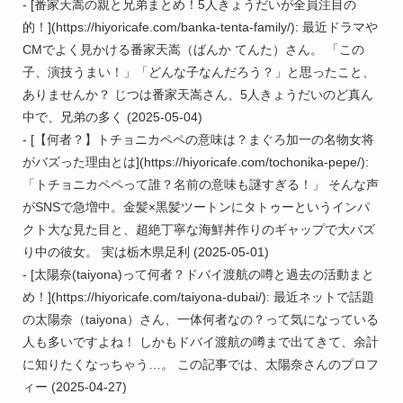
- [番家天嵩の親と兄弟まとめ！5人きょうだいが全員注目の
的！](https://hiyoricafe.com/banka-tenta-family/): 最近ドラマや
CMでよく見かける番家天嵩（ばんか てんた）さん。 「この
子、演技うまい！」「どんな子なんだろう？」と思ったこと、
ありませんか？ じつは番家天嵩さん、5人きょうだいのど真ん
中で、兄弟の多く (2025-05-04)

- [【何者？】トチョニカペペの意味は？まぐろ加一の名物女将
がバズった理由とは](https://hiyoricafe.com/tochonika-pepe/): 
「トチョニカペペって誰？名前の意味も謎すぎる！」 そんな声
がSNSで急増中。金髪×黒髪ツートンにタトゥーというインパ
クト大な見た目と、超絶丁寧な海鮮丼作りのギャップで大バズ
り中の彼女。 実は栃木県足利 (2025-05-01)

- [太陽奈(taiyona)って何者？ドバイ渡航の噂と過去の活動まと
め！](https://hiyoricafe.com/taiyona-dubai/): 最近ネットで話題
の太陽奈（taiyona）さん、一体何者なの？って気になっている
人も多いですよね！ しかもドバイ渡航の噂まで出てきて、余計
に知りたくなっちゃう…。 この記事では、太陽奈さんのプロフ
ィー (2025-04-27)
