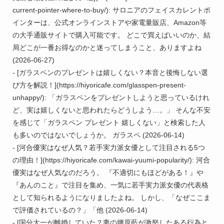
current-pointer-where-to-buy/): サロニアのフェイスカレントポ
インターは、公式オンラインストアや家電量販店、Amazon等
の大手通販サイトで購入可能です。 どこで買えばいいのか、結
局どこが一番お得なのかと迷ってしまうこと、ありますよね 
(2026-06-27)

- [ガラスペンのプレゼントは嬉しくない？本音と後悔しない選
び方を解説！](https://hiyoricafe.com/glasspen-present-
unhappy/): 「ガラスペンをプレゼントしようと思っているけれ
ど、実は嬉しくないと思われたらどうしよう…。」 そんな不安
を感じて「ガラスペン プレゼント 嬉しくない」と検索した人
も多いのではないでしょうか。 ガラスペ (2026-06-14)

- [河合優実はなぜ人気？若手実力派女優として注目される5つ
の理由！](https://hiyoricafe.com/kawai-yuumi-popularity/): 河合
優実はなぜ人気なのだろう。 『不適切にもほどがある！』や
『あんのこと』で注目を集め、一気に若手実力派女優の代表格
として知られるようになりましたよね。 しかし、「なぜここま
で評価されているの？」「他 (2026-06-14)

- [国分太一が離婚していた？妻の腰原藍が激怒したある行為と