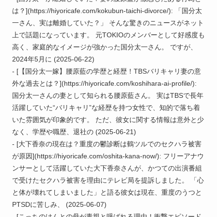
は？](https://hiyoricafe.com/kokubun-taichi-divorce/): 「国分太
一さん、実は離婚していた？」 そんな驚きのニュースがネット
上で話題になっています。 元TOKIOのメンバーとして好感度も
高く、家庭的なイメージが強かった国分太一さん。 ですが、
2024年5月に (2025-06-22)

- [【国分太一嫁】腰原藍の学歴と経歴！TBSバリキャリ妻の意
外な過去とは？](https://hiyoricafe.com/koshihara-ai-profile/): 
国分太一さんの妻として知られる腰原藍さん。 実はTBSで長年
活躍していた“バリキャリ”な経歴を持つ女性で、知的で落ち着
いた雰囲気が印象的です。 ただ、彼女に関する情報は意外と少
なく、学歴や職歴、退社の (2025-06-21)

- [大下香奈の現在は？重度の鬱診断は鶴ツルでのセクハラ被害
が原因](https://hiyoricafe.com/oshita-kana-now/): フリーアナウ
ンサーとして活躍していた大下香奈さんが、かつての出演番組
で受けたセクハラ被害を理由にテレビ局を提訴しました。 「心
と体が壊れてしまいました」と語る彼女は現在、重度のうつと
PTSDに苦しみ、 (2025-06-07)

- [こっちのけんとの母が毒親と呼ばれる理由！衝撃エピソード