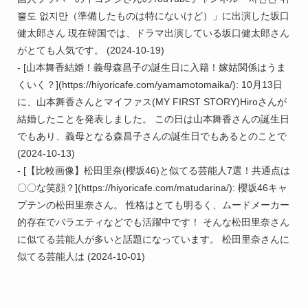
뿔도 없지만（準備したものは特にないけど）」に出演した坂口
健太郎さん 現在韓国では、ドラマ出演している坂口健太郎さん
がとても人気です。 (2024-10-19)

- [山本舞香結婚！義母森昌子の誕生日に入籍！嫁姑関係はうま
くいく？](https://hiyoricafe.com/yamamotomaika/): 10月13日
に、山本舞香さんとマイファス(MY FIRST STORY)Hiroさんが
結婚したことを発表しました。 この日は山本舞香さんの誕生日
でもあり、義母となる森昌子さんの誕生日でもあるとのことで 
(2024-10-13)

- [【比較画像】松田里奈(櫻坂46)と似てる芸能人7選！共通点は
〇〇な笑顔？](https://hiyoricafe.com/matudarina/): 櫻坂46キャ
プテンの松田里奈さん。 性格はとても明るく、ムードメーカー
的存在でバラエティなどでも活躍中です！ そんな松田里奈さん
に似てる芸能人が多いと話題になっています。 松田里奈さんに
似てる芸能人は (2024-10-01)