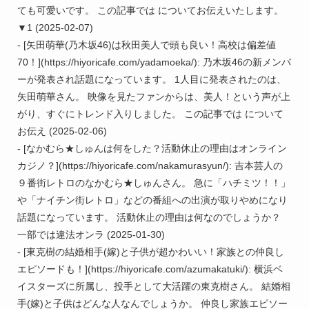
ても可愛いです。 この記事では についてお伝えいたします。 
▼1 (2025-02-07)

- [矢田萌華(乃木坂46)は秋田美人で頭も良い！高校は偏差値
70！](https://hiyoricafe.com/yadamoeka/): 乃木坂46の新メンバ
ーが発表され話題になっています。 1人目に発表されたのは、
矢田萌華さん。 映像を見たファンからは、美人！という声が上
がり、すぐにトレンド入りしました。 この記事では について
お伝え (2025-02-06)

- [なかむら★しゅんは何をした？活動休止の理由はオンライン
カジノ？](https://hiyoricafe.com/nakamurasyun/): 吉本芸人の
９番街レトロのなかむら★しゅんさん。 急に「ハチミツ！！」
や「ナイチン街レトロ」などの番組への出演が取りやめになり
話題になっています。 活動休止の理由は何なのでしょうか？ 
一部では違法オンラ (2025-01-30)

- [東克樹の結婚相手(嫁)と子供が超かわいい！家族との仲良し
エピソードも！](https://hiyoricafe.com/azumakatuki/): 横浜ベ
イスターズに所属し、投手として大活躍の東克樹さん。 結婚相
手(嫁)と子供はどんな人なんでしょうか。 仲良し家族エピソー