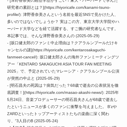
- [津野香奈美の経歴学歴がすごい！東大・ハーバードで学んだ
研究者の素顔とは？](https://hiyoricafe.com/kanami-tsuno-
profile/): 津野香奈美さんという名前を最近SNSで見かけた人、
多いのではないでしょうか？ 実はこの方、東京大学大学院やハ
ーバード大学などを経て活躍する、すご腕の研究者なんです。 
本記事では、そんな津野香奈美さんの (2025-05-29)

- [坂口健太郎のファンミ中止理由は？クアラルンプールだけキ
ャンセルの謎](https://hiyoricafe.com/kentarosakaguchi-
fanmeet-cancel/): 坂口健太郎さんの海外ファンミーティングツ
アー「KENTARO SAKAGUCHI ASIA TOUR FAN MEETING 
2025」で、予定されていたマレーシア・クアラルンプール公演
が突然の中止と (2025-05-29)

- [明石昌夫の死因は？病気だった？68歳で逝去の公表状況を徹
底調査！](https://hiyoricafe.com/masao-akashi-news/): 2025年
5月24日、音楽プロデューサーの明石昌夫さんが68歳で逝去し
たというニュースが多くのファンに衝撃を与えました。 B’zや
ZARDといったトップアーティストたちの楽曲に深く関わ
り、“3人目のB (2025-05-24)
