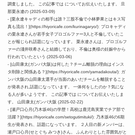
調査しました。 この記事では についてお伝えいたします。 旦
那栗永遼の (2025-03-09)

- [栗永遼キャディの相手は誰？三股不倫で小林夢果とはキス写
真も流出！](https://hiyoricafe.com/kurinagaryo/): プロキャディ
の栗永遼さんが若手女子プロゴルファー3人と不倫していたこ
とが報じられ話題になっています。 栗永遼さんは、プロゴルフ
ァーの淺井咲希さんと結婚しており、不倫は奥様の妊娠中から
行われていたという (2025-03-06)

- [山田康太(ガンバ大阪)は何した？チーム離脱の理由はインス
タ削除と関係ある？](https://hiyoricafe.com/yamadakouta/): ガ
ンバ大阪の山田康太選手が当面のあいだチームを離脱すること
が発表され,話題になっています。 一体何をしたのか？気にな
る人が多いようです。 この記事では についてお伝えいたしま
す。 山田康太(ガンバ大阪 (2025-02-22)

- [瀬戸口心月(乃木坂46)の学歴！高校は鹿児島実業でチア部で
活躍？](https://hiyoricafe.com/setogutimituki/): 乃木坂46の6期
生が発表され、話題になっています。 ２人目の新メンバーは、
瀬戸口心月(せとぐち みつき)さん。 ふんわりとした雰囲気がと