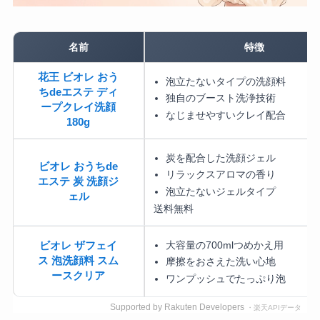
名前
特徴
花王 ビオレ おう
泡立たないタイプの洗顔料
ちdeエステ ディ
独自のブースト洗浄技術
ープクレイ洗顔
なじませやすいクレイ配合
180g
炭を配合した洗顔ジェル
ビオレ おうちde
リラックスアロマの香り
エステ 炭 洗顔ジ
泡立たないジェルタイプ
ェル
送料無料
大容量の700mlつめかえ用
ビオレ ザフェイ
ス 泡洗顔料 スム
摩擦をおさえた洗い心地
ースクリア
ワンプッシュでたっぷり泡
Supported by Rakuten Developers
・楽天APIデータ