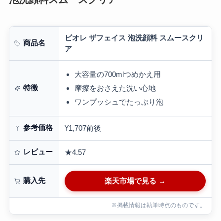
ビオレ ザフェイス 泡洗顔料 スムースクリ
商品名
ア
大容量の700mlつめかえ用
特徴
摩擦をおさえた洗い心地
ワンプッシュでたっぷり泡
参考価格
¥1,707前後
レビュー
★4.57
購入先
楽天市場で見る →
※掲載情報は執筆時点のものです。