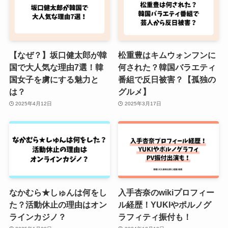
【なぜ？】坂口健太郎が韓
松重豊はキムウォンフンに
国で大人気な理由7選！韓
何された？韓国バラエティ
国女子を虜にする魅力と
番組で反日被害？【孤独の
は？
グルメ】
2025年4月12日
2025年3月17日
なかむら★しゅんは何をし
入手杏奈のwikiプロフィー
た？活動休止の理由はオン
ル経歴！YUKIやポルノグ
ラインカジノ？
ラフィティ振付も！