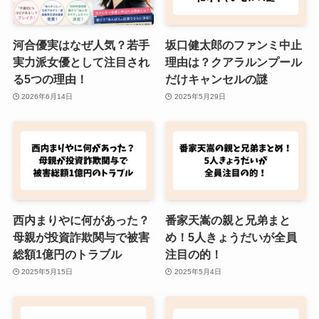
河合優実はなぜ人気？若手
坂口健太郎のファンミ中止
実力派女優として注目され
理由は？クアラルンプール
る5つの理由！
だけキャンセルの謎
2026年6月14日
2025年5月29日
西内まりやに何があった？
番家天嵩の親と兄弟まと
母親が投資詐欺関与で被害
め！5人きょうだいが全員
総額1億円のトラブル
注目の的！
2025年5月15日
2025年5月4日