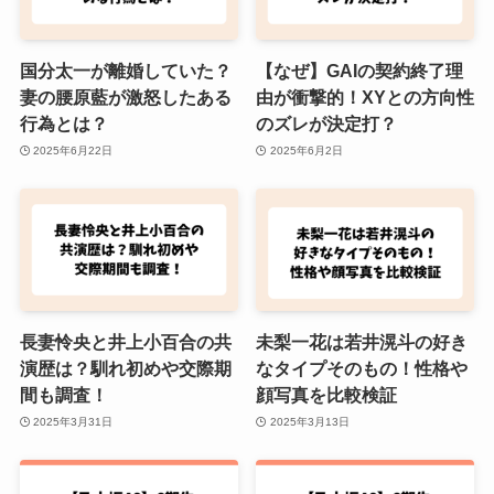
国分太一が離婚していた？
【なぜ】GAIの契約終了理
妻の腰原藍が激怒したある
由が衝撃的！XYとの方向性
行為とは？
のズレが決定打？
2025年6月22日
2025年6月2日
長妻怜央と井上小百合の共
未梨一花は若井滉斗の好き
演歴は？馴れ初めや交際期
なタイプそのもの！性格や
間も調査！
顔写真を比較検証
2025年3月31日
2025年3月13日