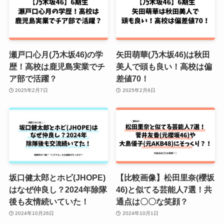
瀬戸口心月(乃木坂46)の学
矢田萌華(乃木坂46)は秋田
歴！高校は鹿児島実業でチ
美人で頭も良い！高校は偏
ア部で活躍？
差値70！
2025年2月7日
2025年2月6日
坂口健太郎とホビ(JHOPE)
【比較画像】松田里奈(櫻坂
はなぜ仲良し？2024年除隊
46)と似てる芸能人7選！共
後も友情続いていた！
通点は〇〇な笑顔？
2024年10月26日
2024年10月1日