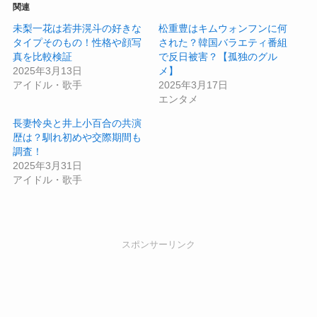
関連
未梨一花は若井滉斗の好きな
松重豊はキムウォンフンに何
タイプそのもの！性格や顔写
された？韓国バラエティ番組
真を比較検証
で反日被害？【孤独のグル
2025年3月13日
メ】
アイドル・歌手
2025年3月17日
エンタメ
長妻怜央と井上小百合の共演
歴は？馴れ初めや交際期間も
調査！
2025年3月31日
アイドル・歌手
スポンサーリンク