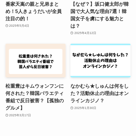
番家天嵩の親と兄弟まと
【なぜ？】坂口健太郎が韓
め！5人きょうだいが全員
国で大人気な理由7選！韓
注目の的！
国女子を虜にする魅力と
は？
2025年5月4日
2025年4月12日
松重豊はキムウォンフンに
なかむら★しゅんは何をし
何された？韓国バラエティ
た？活動休止の理由はオン
番組で反日被害？【孤独の
ラインカジノ？
グルメ】
2025年1月30日
2025年3月17日